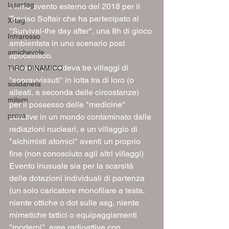
lasertag
Primo evento esterno del 2018 per il 
Treviso Softair che ha partecipato al 
X-tag
"Survival-the day after", una 8h di gioco 
Infrarosso
ambientata in uno scenario post 
amichevole
apocalittico.
L'evento prevedeva tre villaggi di 
TIRO DINAMICO
"sopravvissuti" in lotta tra di loro (o 
solidarietà
alleati, a seconda delle circostanze) 
milsim
per il possesso delle "medicine" 
prova
curative in un mondo contaminato dalle 
radiazioni nucleari, e un villaggio di 
"alchimisti atomici" aventi un proprio 
fine (non conosciuto agli altri villaggi)
Evento inusuale sia per la scarsità 
delle dotazioni individuali di partenza 
(un solo caricatore monofilare a testa, 
niente ottiche o dot sulle asg, niente 
mimetiche tattici o equipaggiamenti 
"moderni", aree radioattive con 