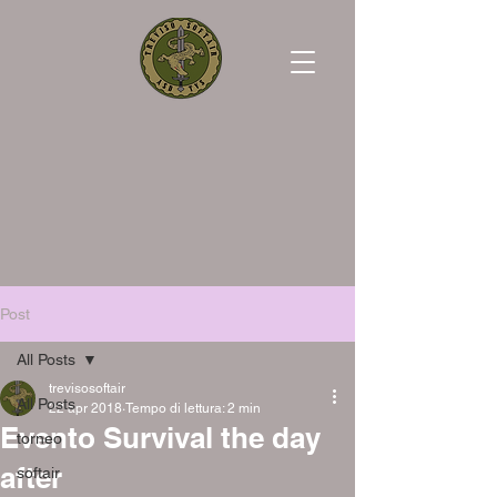
Post
All Posts
trevisosoftair
All Posts
22 apr 2018
Tempo di lettura: 2 min
Evento Survival the day
torneo
after
softair