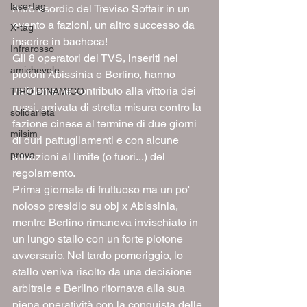
lasertag
Altro esordio del Treviso Softair in un 
evento a fazioni, un altro successo da 
X-tag
inserire in bacheca! 
Infrarosso
Gli 8 operatori del TVS, inseriti nei 
amichevole
plotoni Abissinia e Berlino, hanno 
validamente contributo alla vittoria dei 
TIRO DINAMICO
russi, arrivata di stretta misura contro la 
solidarietà
fazione cinese al termine di due giorni 
milsim
di duri pattugliamenti e con alcune 
prova
situazioni al limite (o fuori...) del 
regolamento. 
Prima giornata di fruttuoso ma un po' 
noioso presidio su obj x Abissinia, 
mentre Berlino rimaneva invischiato in 
un lungo stallo con un forte plotone 
avversario. Nel tardo pomeriggio, lo 
stallo veniva risolto da una decisione 
arbitrale e Berlino ritornava alla sua 
piena operatività con la conquista delle 