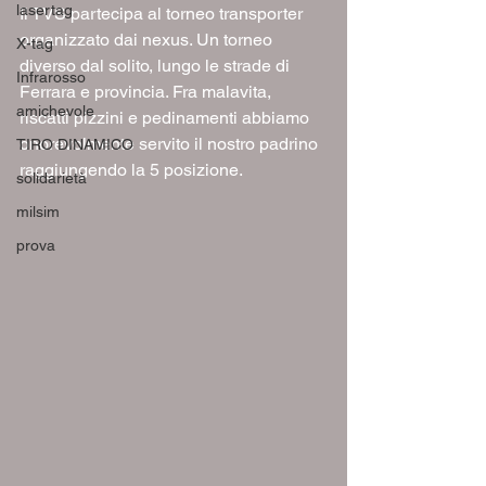
lasertag
Il TVS partecipa al torneo transporter 
organizzato dai nexus. Un torneo 
X-tag
diverso dal solito, lungo le strade di 
Infrarosso
Ferrara e provincia. Fra malavita, 
amichevole
riscatti pizzini e pedinamenti abbiamo 
onorevolmente servito il nostro padrino 
TIRO DINAMICO
raggiungendo la 5 posizione.
solidarietà
milsim
prova