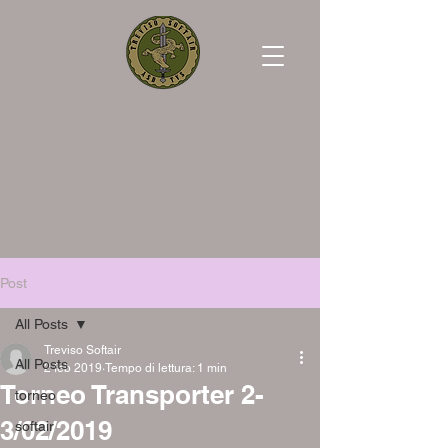
Post
All Posts
Treviso Softair
All Posts
2 feb 2019
Tempo di lettura: 1 min
Torneo Transporter 2-
torneo
3/02/2019
softair