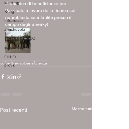
lasertag
Domenica di beneficienza pre 
Pasquale a favore della ricerca sul 
X-tag
neuroblastoma infantile presso il 
Infrarosso
campo degli Sneaky!
amichevole
TIRO DINAMICO
solidarietà
milsim
softair
treviso
Beneficienza
prova
Mostra tutti
Post recenti