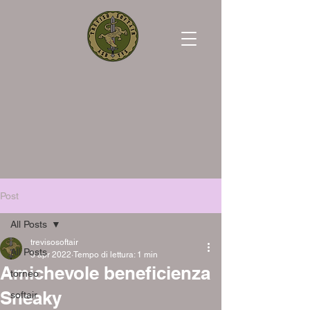
Post
All Posts
trevisosoftair
All Posts
3 apr 2022
Tempo di lettura: 1 min
Amichevole beneficienza
torneo
Sneaky
softair