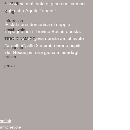
lasertag
Un'ottima mattinata di gioco nel campo 
cqb delle Aquile Tonanti! 
X-tag
Infrarosso
È stata una domenica di doppio 
amichevole
impegno per il Treviso Softair questa: 
mentre si svolgeva questa amichevole 
TIRO DINAMICO
"a pallini", altri 2 membri erano ospiti 
solidarietà
dei Nexus per una giocata lasertag!
milsim
prova
softair
amichevole