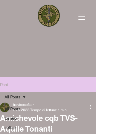
Post
All Posts
trevisosoftair
All Posts
2 ott 2022
Tempo di lettura: 1 min
Amichevole cqb TVS-
torneo
Aquile Tonanti
softair