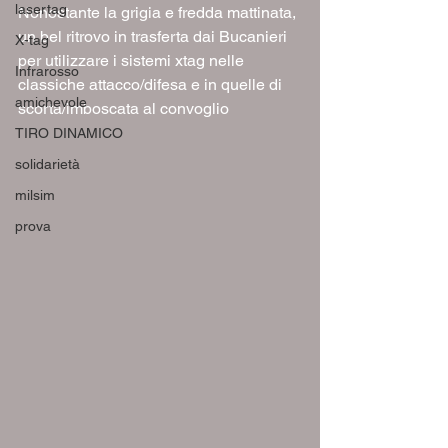
lasertag
Nonostante la grigia e fredda mattinata, 
un bel ritrovo in trasferta dai Bucanieri 
X-tag
per utilizzare i sistemi xtag nelle 
Infrarosso
classiche attacco/difesa e in quelle di 
amichevole
scorta/imboscata al convoglio
TIRO DINAMICO
solidarietà
milsim
prova