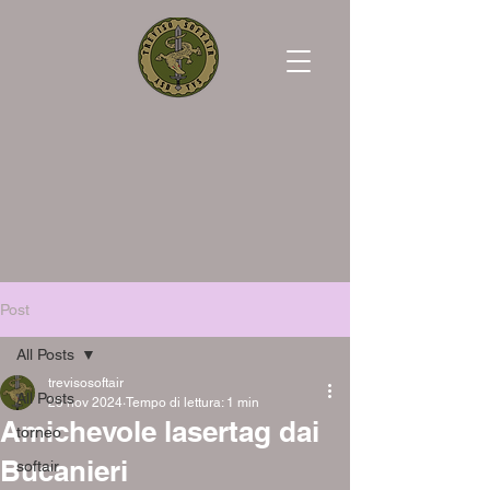
Post
All Posts
trevisosoftair
All Posts
25 nov 2024
Tempo di lettura: 1 min
Amichevole lasertag dai
torneo
Bucanieri
softair