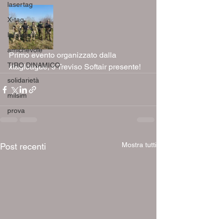
lasertag
X-tag
Infrarosso
amichevole
Primo evento organizzato dalla 
TIRO DINAMICO
xtagleague, e Treviso Softair presente! 
solidarietà
milsim
prova
Mostra tutti
Post recenti