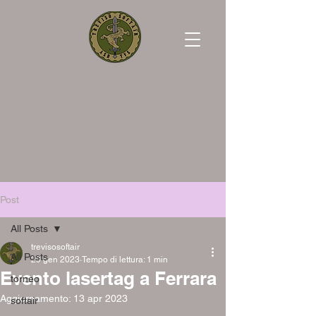
Post
All Posts
trevisosoftair
All Posts
29 gen 2023
Tempo di lettura: 1 min
Evento lasertag a Ferrara
torneo
Aggiornamento:
13 apr 2023
softair